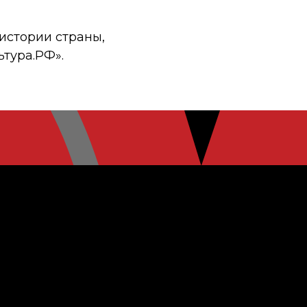
истории страны,
ьтура.РФ».