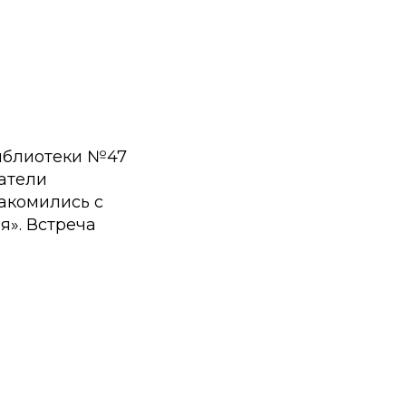
библиотеки №47
атели
акомились с
я». Встреча