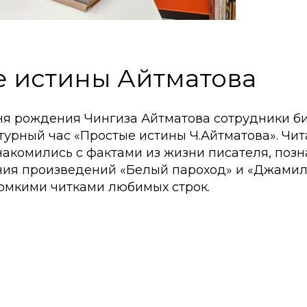
 истины Айтматова
дня рождения Чингиза Айтматова сотрудники 
турный час «Простые истины Ч.Айтматова». Чит
накомились с фактами из жизни писателя, позн
ния произведений «Белый пароход» и «Джамил
омкими читками любимых строк.