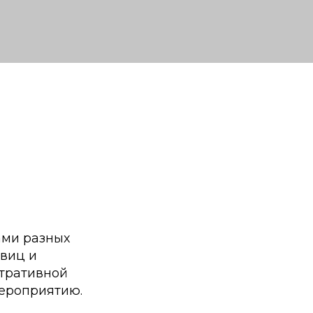
ами разных
овиц и
стративной
мероприятию.