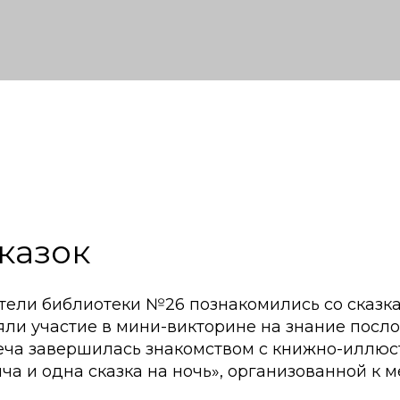
казок
тели библиотеки №26 познакомились со сказк
яли участие в мини-викторине на знание посл
реча завершилась знакомством с книжно-иллю
ча и одна сказка на ночь», организованной к 