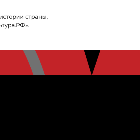
истории страны,
ьтура.РФ».