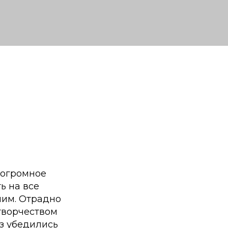
о огромное
ь на все
ним. Отрадно
 творчеством
аз убедились