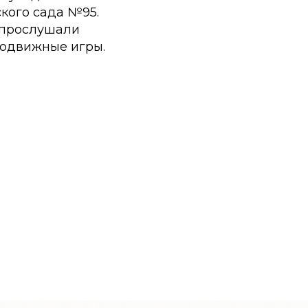
ского сада №95.
, прослушали
подвижные игры.