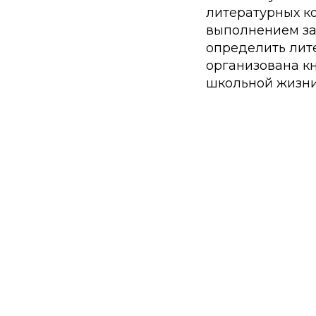
литературных ко
выполнением за
определить лите
организована к
школьной жизни