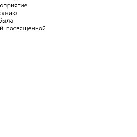
роприятие
исанию
 была
ой, посвященной