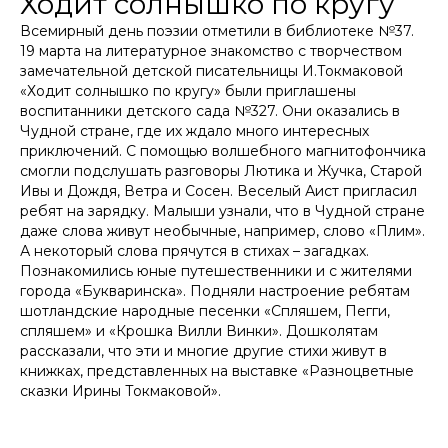
Ходит солнышко по кругу
Всемирный день поэзии отметили в библиотеке №37.
19 марта на литературное знакомство с творчеством
замечательной детской писательницы И.Токмаковой
«Ходит солнышко по кругу» были приглашены
воспитанники детского сада №327. Они оказались в
Чудной стране, где их ждало много интересных
приключений. С помощью волшебного магнитофончика
смогли подслушать разговоры Лютика и Жучка, Старой
Ивы и Дождя, Ветра и Сосен. Веселый Аист пригласил
ребят на зарядку. Малыши узнали, что в Чудной стране
даже слова живут необычные, например, слово «Плим».
А некоторый слова прячутся в стихах – загадках.
Познакомились юные путешественники и с жителями
города «Букваринска». Подняли настроение ребятам
шотландские народные песенки «Спляшем, Пегги,
спляшем» и «Крошка Вилли Винки». Дошколятам
рассказали, что эти и многие другие стихи живут в
книжках, представленных на выставке «Разноцветные
сказки Ирины Токмаковой».