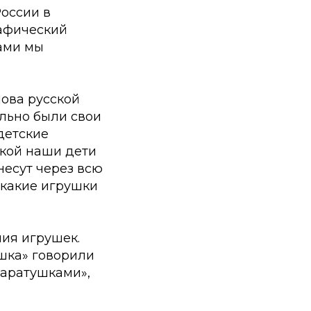
России в
афический
ами мы
лова русской
ельно были свои
детские
шкой наши дети
несут через всю
 какие игрушки
ния игрушек.
ушка» говорили
таратушками»,