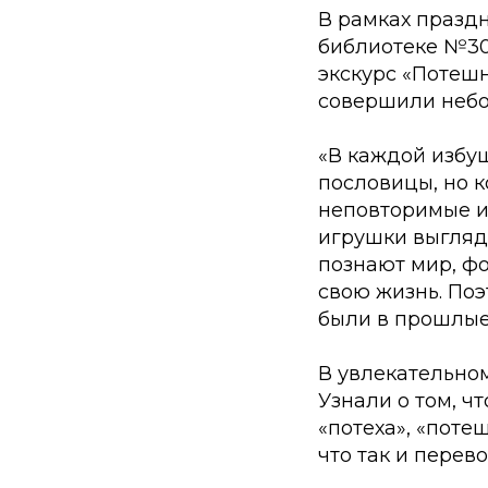
В рамках празд
библиотеке №30
экскурс «Потеш
совершили небо
«В каждой избуш
пословицы, но к
неповторимые иг
игрушки выгляд
познают мир, ф
свою жизнь. Поэ
были в прошлые 
В увлекательно
Узнали о том, ч
«потеха», «поте
что так и перев