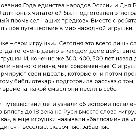
нования Года единства народов России и Дня 
 для юных читателей был подготовлен этногр
ный промысел наших предков». Вместе с ребят
льшое путешествие в мир народной игрушки.
ке – свои игрушки». Сегодня это всего лишь с
огда-то, очень давно в каждом доме действит
рушки. И, конечно же 300, 400, 500 лет назад 
ели немного иначе, чем современные. С игру
ормируют свои идеалы, которые они потом про
тому библиотекарь подготовила рассказ о том,
времена, какой смысл они несли в себе.
м путешествии дети узнали об истории появле
то вплоть до 18 века на Руси вместо слова «игр
шка», а еще игрушки называли «балясами» да «
одится – веселые, сказочные, забавные.