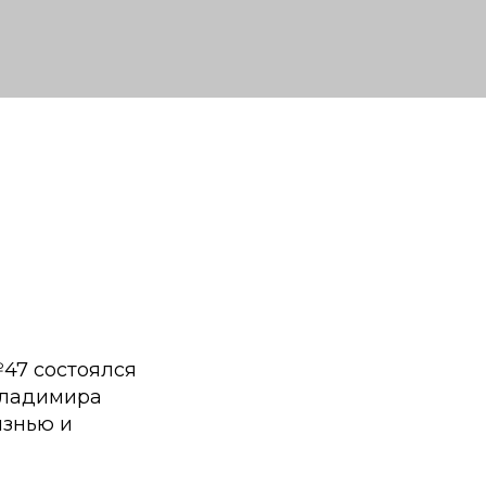
№47 состоялся
Владимира
изнью и