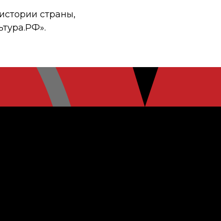
истории страны,
ьтура.РФ».