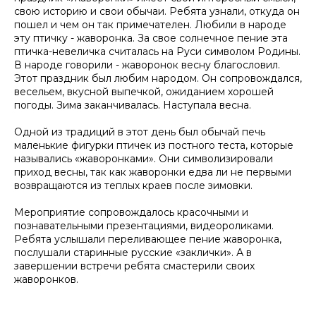
свою историю и свои обычаи. Ребята узнали, откуда он
пошел и чем он так примечателен. Любили в народе
эту птичку - жаворонка. За свое солнечное пение эта
птичка-невеличка считалась на Руси символом Родины.
В народе говорили - жаворонок весну благословил.
Этот праздник был любим народом. Он сопровождался,
весельем, вкусной выпечкой, ожиданием хорошей
погоды. Зима заканчивалась. Наступала весна.
Одной из традиций в этот день был обычай печь
маленькие фигурки птичек из постного теста, которые
назывались «жаворонками». Они символизировали
приход весны, так как жаворонки едва ли не первыми
возвращаются из теплых краев после зимовки.
Мероприятие сопровождалось красочными и
познавательными презентациями, видеороликами.
Ребята услышали переливающее пение жаворонка,
послушали старинные русские «заклички». А в
завершении встречи ребята смастерили своих
жаворонков.