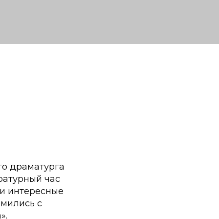
го драматурга
ратурный час
ли интересные
омились с
».