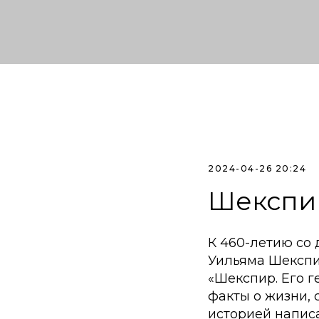
2024-04-26 20:24
Шекспир
К 460-летию со
Уильяма Шекспи
«Шекспир. Его г
факты о жизни, 
историей напис