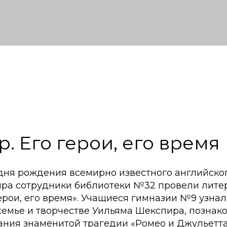
. Его герои, его время
 дня рождения всемирно известного английско
ра сотрудники библиотеки №32 провели лите
ерои, его время». Учащиеся гимназии №9 узна
семье и творчестве Уильяма Шекспира, познак
ания знаменитой трагедии «Ромео и Джульетта