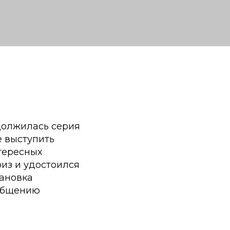
должилась серия
е выступить
тересных
из и удостоился
ановка
 общению