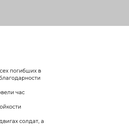
всех погибших в
 благодарности
овели час
тойкости
вигах солдат, а