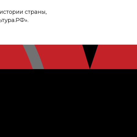
истории страны,
ьтура.РФ».