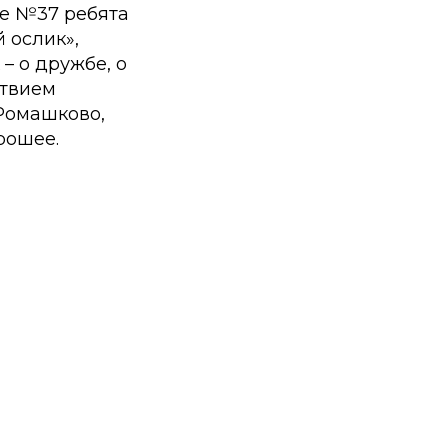
ке №37 ребята
 ослик»,
– о дружбе, о
ствием
Ромашково,
рошее.