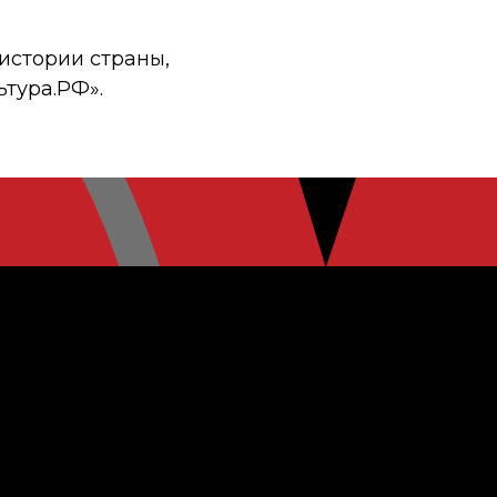
истории страны,
ьтура.РФ».