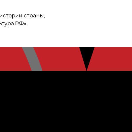
истории страны,
ьтура.РФ».