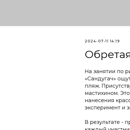
2024-07-11 14:19
Обретая
На занятии по р
«Сандугач» ощут
пляж. Присутст
мастихином. Это
нанесения крас
эксперимент и 
В результате - 
каждый участник