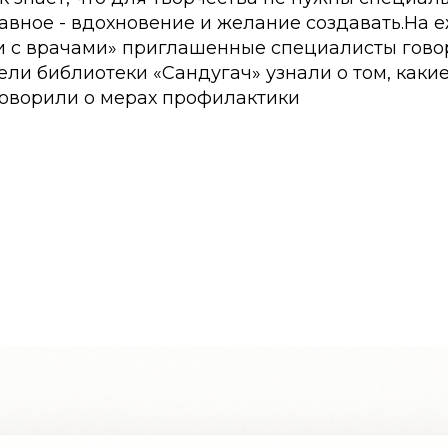
лавное - вдохновение и желание создавать.На
и с врачами» приглашенные специалисты гово
ели библиотеки «Сандугач» узнали о том, каки
говорили о мерах профилактики