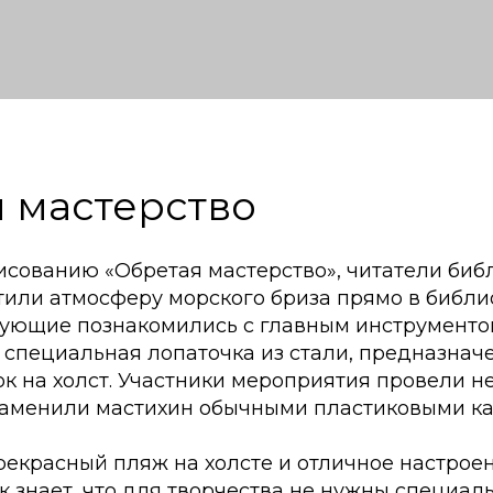
 мастерство
исованию «Обретая мастерство», читатели биб
или атмосферу морского бриза прямо в библио
вующие познакомились с главным инструменто
 специальная лопаточка из стали, предназнач
ок на холст. Участники мероприятия провели 
заменили мастихин обычными пластиковыми ка
прекрасный пляж на холсте и отличное настрое
 знает, что для творчества не нужны специал