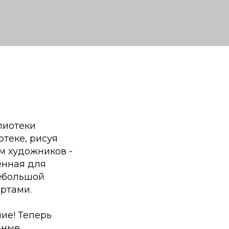
лиотеки
теке, рисуя
м художников -
енная для
небольшой
ртами.
ние! Теперь
ьные