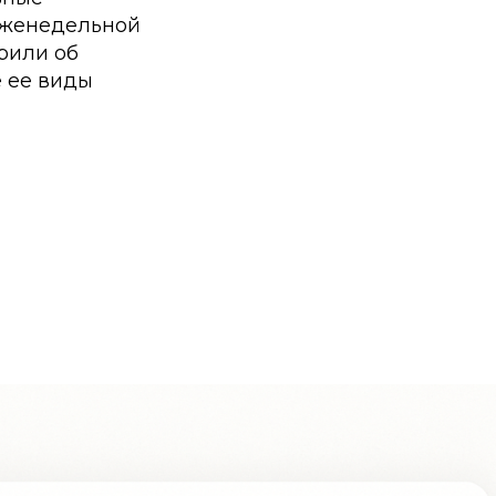
 еженедельной
рили об
е ее виды