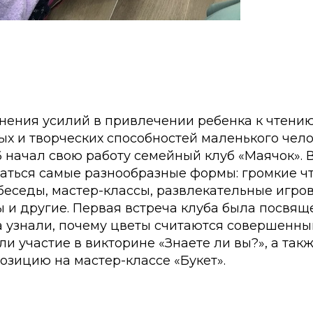
нения усилий в привлечении ребенка к чтени
х и творческих способностей маленького чело
начал свою работу семейный клуб «Маячок». В
ваться самые разнообразные формы: громкие чт
беседы, мастер-классы, развлекательные игро
 и другие. Первая встреча клуба была посвящ
а узнали, почему цветы считаются совершенн
и участие в викторине «Знаете ли вы?», а так
озицию на мастер-классе «Букет».