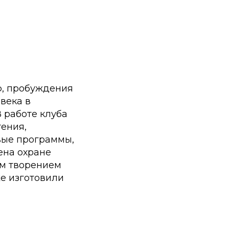
ю, пробуждения
века в
 работе клуба
ения,
вые программы,
ена охране
ым творением
же изготовили