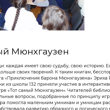
ый Мюнхгаузен
ди: каждая имеет свою судьбу, свою историю. Е
ольше своих творений. К таким книгам, бесспо
га «Приключения барона Мюнхгаузена» Эриха Р
ки из школы 132 приняли участие в интерактив
гре «Тот самый Мюнхгаузен». Читателей библи
льные вопросы, подобранные по принципу игры
ра помогла маленьким умникам и умницам ра
обствовала развитию образного и логического