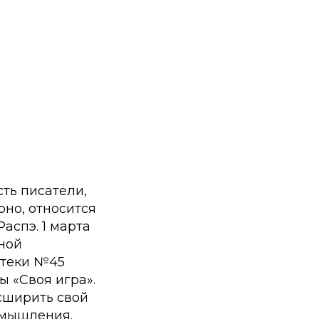
сть писатели,
рно, относится
аспэ. 1 марта
ной
отеки №45
 «Своя игра».
сширить свой
 мышления.