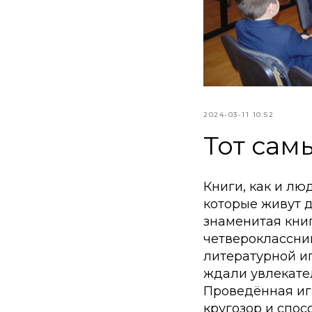
2024-03-11 10:52
Тот сам
Книги, как и лю
которые живут д
знаменитая кни
четвероклассни
литературной и
ждали увлекате
Проведённая иг
кругозор и спос