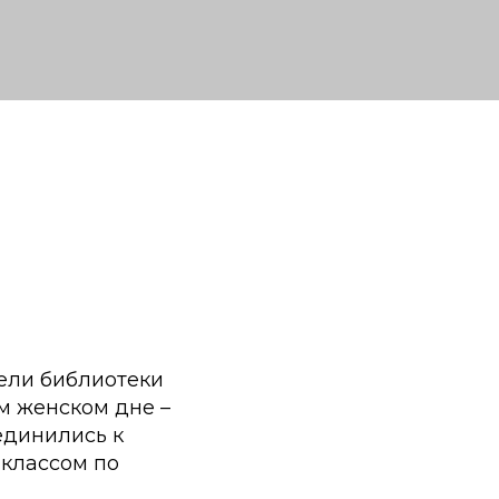
ели библиотеки
 женском дне –
единились к
-классом по