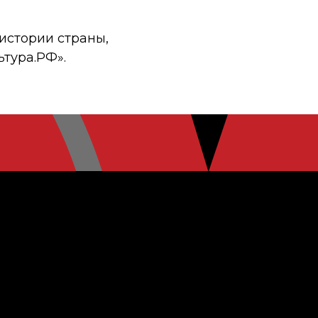
истории страны,
ьтура.РФ».