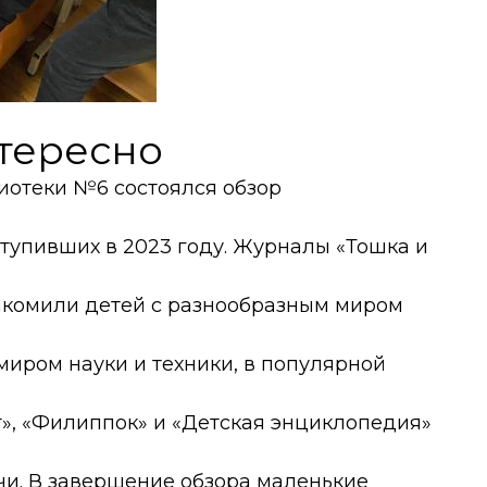
нтересно
иотеки №6 состоялся обзор
тупивших в 2023 году. Журналы «Тошка и
накомили детей с разнообразным миром
миром науки и техники, в популярной
, «Филиппок» и «Детская энциклопедия»
чи. В завершение обзора маленькие