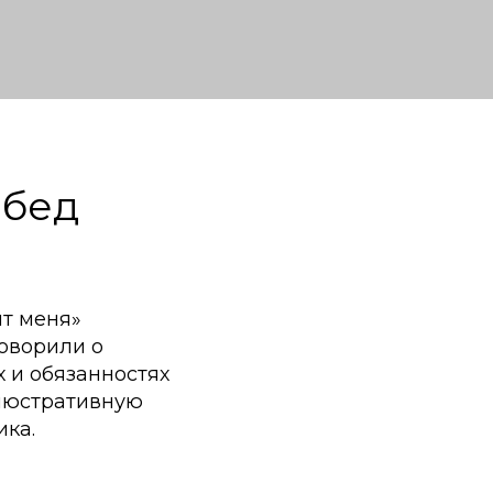
 бед
ит меня»
оворили о
х и обязанностях
ллюстративную
ика.