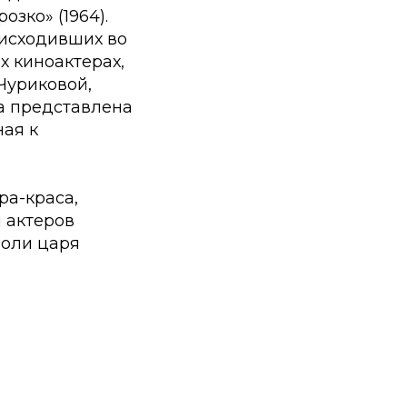
озко» (1964).
оисходивших во
х киноактерах,
Чуриковой,
ла представлена
ная к
ра-краса,
м актеров
роли царя