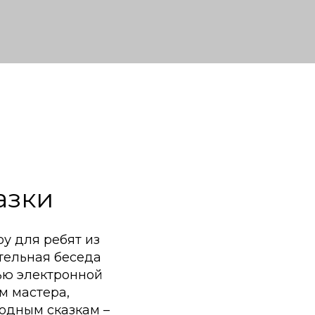
азки
оу для ребят из
тельная беседа
щью электронной
м мастера,
одным сказкам –