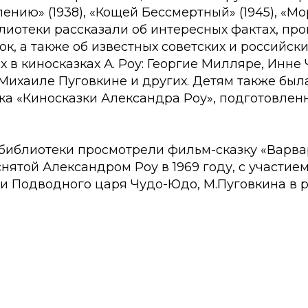
ению» (1938), «Кощей Бессмертный» (1945), «Мор
лиотеки рассказали об интересных фактах, пр
к, а также об известных советских и российски
в киносказках А. Роу: Георгие Милляре, Инне 
 Михаиле Пуговкине и других. Детям также бы
ка «Киносказки Александра Роу», подготовлен
библиотеки просмотрели фильм-сказку «Варва
снятой Александром Роу в 1969 году, с участие
ли Подводного царя Чудо-Юдо, М.Пуговкина в 