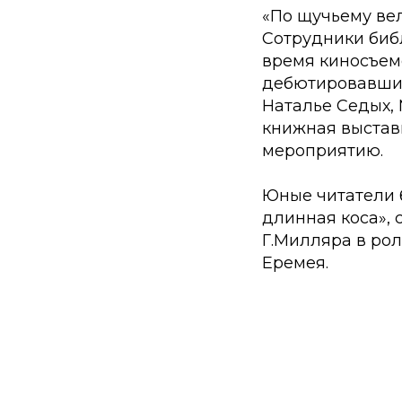
«По щучьему вел
Сотрудники биб
время киносъемо
дебютировавших 
Наталье Седых,
книжная выстав
мероприятию.
Юные читатели 
длинная коса», 
Г.Милляра в ро
Еремея.