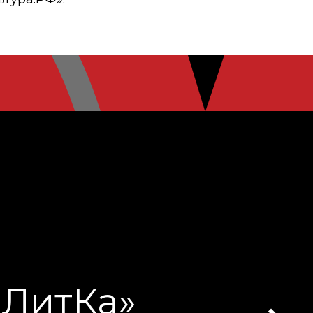
га-Фест»