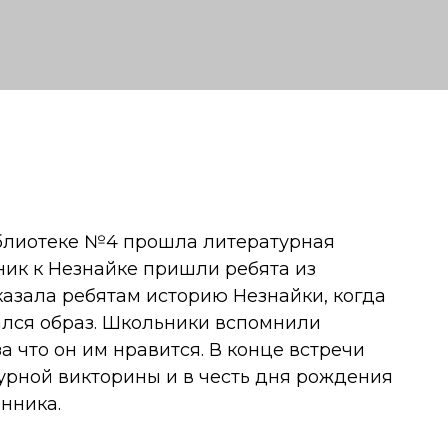
иблиотеке №4 прошла литературная
дник к Незнайке пришли ребята из
азала ребятам историю Незнайки, когда
ался образ. Школьники вспомнили
 что он им нравится. В конце встречи
урной викторины и в честь дня рождения
нника.