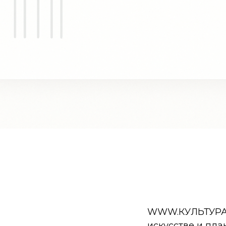
WWW.КУЛЬТУРА.РФ
искусстве и пла