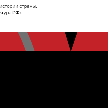
истории страны,
ьтура.РФ».