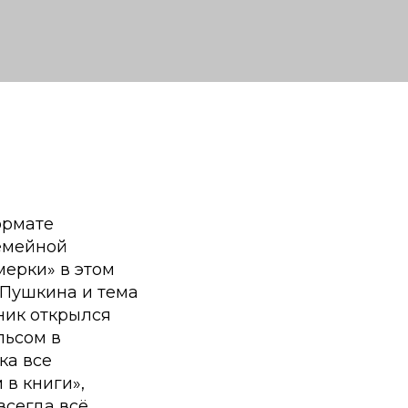
ормате
емейной
мерки» в этом
. Пушкина и тема
ник открылся
льсом в
ка все
 в книги»,
всегда всё