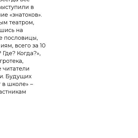
 выступили в
ие «знатоков».
ым театром,
вшись на
е пословицы,
ям, всего за 10
Где? Когда?»,
гротека,
е читатели
и. Будущих
 в школе» –
частникам