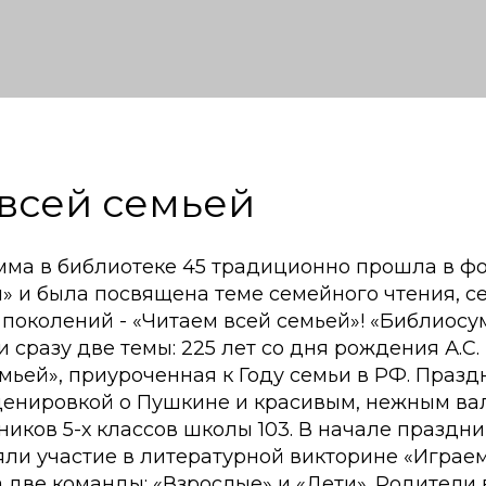
всей семьей
мма в библиотеке 45 традиционно прошла в ф
» и была посвящена теме семейного чтения, с
 поколений - «Читаем всей семьей»! «Библиосу
 сразу две темы: 225 лет со дня рождения А.С
мьей», приуроченная к Году семьи в РФ. Празд
енировкой о Пушкине и красивым, нежным ва
иков 5-х классов школы 103. В начале праздни
ли участие в литературной викторине «Играем
две команды: «Взрослые» и «Дети». Родители 