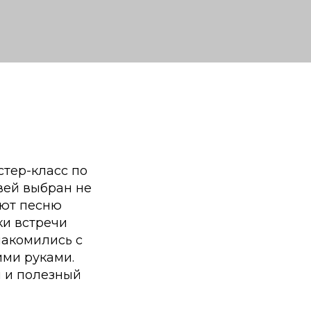
стер-класс по
вей выбран не
ают песню
ки встречи
накомились с
ими руками.
 и полезный