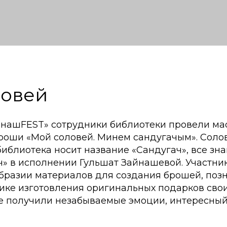
ловей
айнашFEST» сотрудники библиотеки провели ма
роши «Мой соловей. Минем сандугачым». Соло
библиотека носит название «Сандугач», все зн
ч» в исполнении Гульшат Зайнашевой. Участни
образии материалов для создания брошей, поз
нике изготовления оригинальных подарков сво
 получили незабываемые эмоции, интересный