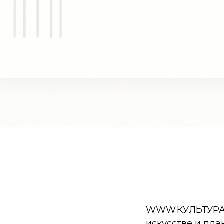
WWW.КУЛЬТУРА.РФ
искусстве и пла