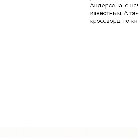
Андерсена, о на
известным. А та
кроссворд по к