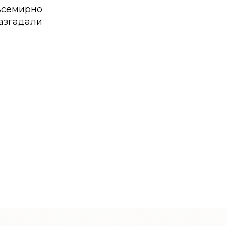
 всемирно
разгадали