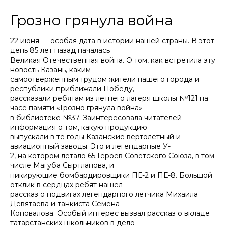
Грозно грянула война
22 июня — особая дата в истории нашей страны. В этот
день 85 лет назад началась
Великая Отечественная война. О том, как встретила эту
новость Казань, каким
самоотверженным трудом жители нашего города и
республики приближали Победу,
рассказали ребятам из летнего лагеря школы №121 на
часе памяти «Грозно грянула война»
в библиотеке №37. Заинтересовала читателей
информация о том, какую продукцию
выпускали в те годы Казанские вертолетный и
авиационный заводы. Это и легендарные У-
2, на котором летало 65 Героев Советского Союза, в том
числе Магуба Сыртланова, и
пикирующие бомбардировщики ПЕ-2 и ПЕ-8. Большой
отклик в сердцах ребят нашел
рассказ о подвигах легендарного летчика Михаила
Девятаева и танкиста Семена
Коновалова. Особый интерес вызвал рассказ о вкладе
татарстанских школьников в дело