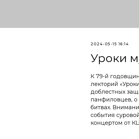
2024-05-15 16:14
Уроки м
К 79-й годовщи
лекторий «Урок
доблестных защи
панфиловцев, о
битвах. Вниман
события сурово
концертом от К