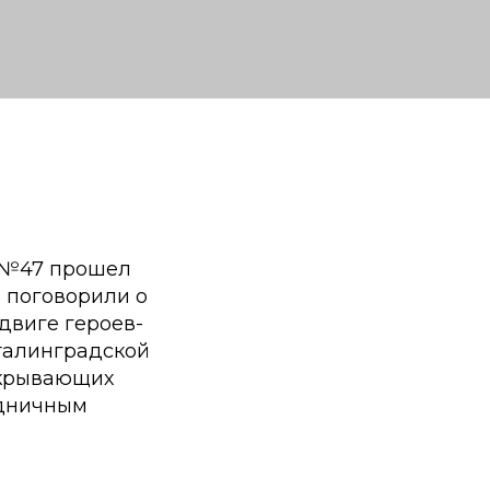
и №47 прошел
 поговорили о
двиге героев-
талинградской
скрывающих
здничным