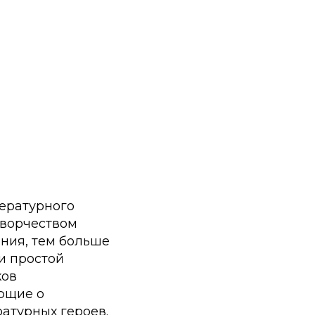
тературного
творчеством
ения, тем больше
 и простой
ков
ющие о
ратурных героев.