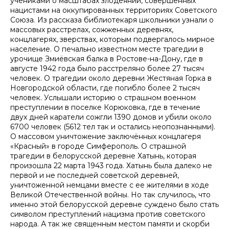
учениками о масштабах злодеяний, совершенных
нацистами на оккупированных территориях Советского
Союза. Из рассказа библиотекаря школьники узнали о
массовых расстрелах, сожженных деревнях,
концлагерях, зверствах, которым подвергалось мирное
население. О печально известном месте трагедии в
урочище Змиёвская балка в Ростове-на-Дону, где в
августе 1942 года было расстреляно более 27 тысяч
человек. О трагедии около деревни Жестяная Горка в
Новгородской области, где погибло более 2 тысяч
человек. Услышали историю о страшном военном
преступлении в поселке Корюковка, где в течение
двух дней каратели сожгли 1390 домов и убили около
6700 человек (5612 тел так и остались неопознанными).
О массовом уничтожение заключённых концлагеря
«Красный» в городе Симферополь. О страшной
трагедии в белорусской деревне Хатынь, которая
произошла 22 марта 1943 года. Хатынь была далеко не
первой и не последней советской деревней,
уничтоженной немцами вместе с ее жителями в ходе
Великой Отечественной войны. Но так случилось, что
именно этой белорусской деревне суждено было стать
символом преступлений нацизма против советского
народа. А так же священным местом памяти и скорби