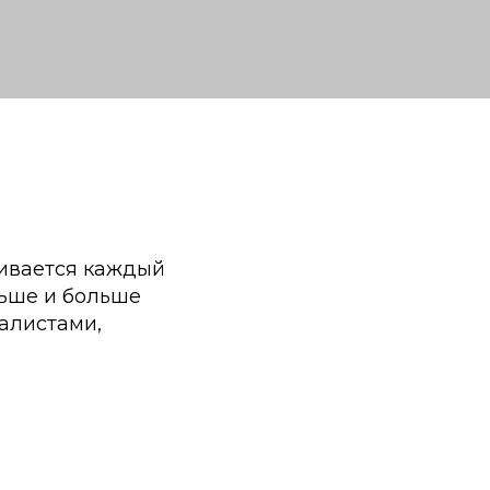
чивается каждый
льше и больше
алистами,