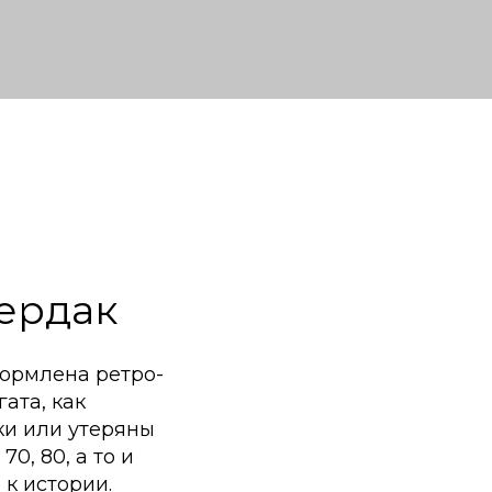
чердак
формлена ретро-
ата, как
ки или утеряны
0, 80, а то и
к истории.