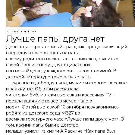
2023-10-18 11:59
Лучше папы друга нет
День отца – трогательный праздник, предоставляющий
очередную возможность сказать
своему родителю несколько теплых слов, заявить о
своей любви к нему. Двух одинаковых
пап не найдешь, у каждого он — неповторимый. В
детской литературе тоже разные папы
— суровые и добродушные, мягкие и строгие, веселые
и замкнутые. Об этом рассказала
читателям библиотеки выставка и красочная TV -
презентация «И это все о нем, о папе о
моем». С этой выставкой 16 октября познакомились
ребята из детского сада №327 во
время литературного часа «Лучше папы друга нет». О
том, какими папы были в детстве,
малыши узнали из книги А.Раскина «Как папа был