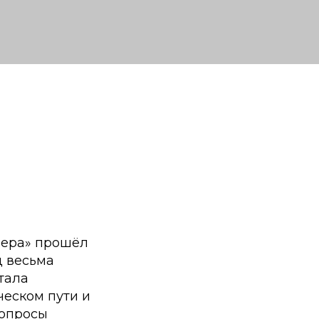
чера» прошёл
д весьма
тала
ческом пути и
вопросы