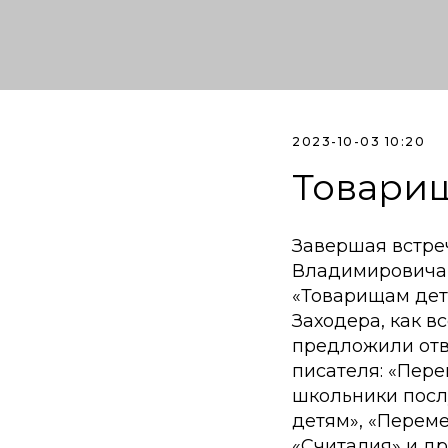
2023-10-03 10:20
Товари
Завершая встре
Владимировича 
«Товарищам детя
Заходера, как в
предложили отв
писателя: «Переп
школьники посл
детям», «Переме
«Считалия» и др