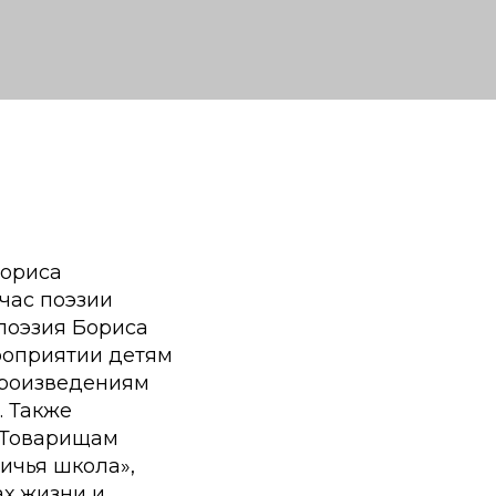
Бориса
час поэзии
поэзия Бориса
ероприятии детям
произведениям
. Также
«Товарищам
тичья школа»,
ах жизни и