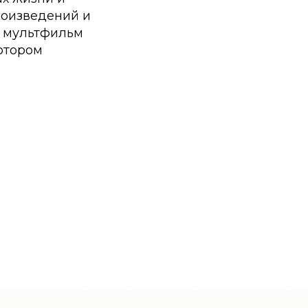
роизведений и
н мультфильм
котором