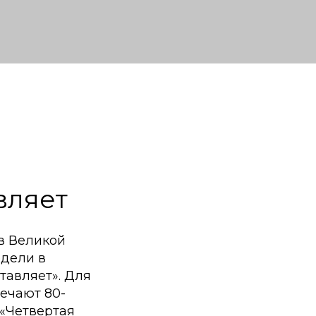
вляет
в Великой
едели в
тавляет». Для
ечают 80-
 «Четвертая