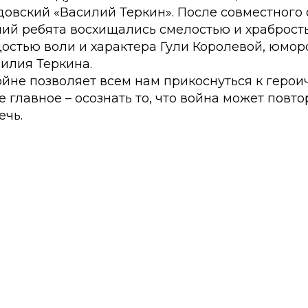
рдовский «Василий Теркин». После совместног
ний ребята восхищались смелостью и храброст
остью воли и характера Гули Королевой, юмор
илия Теркина.
ойне позволяет всем нам прикоснуться к герои
е главное – осознать то, что война может повто
ечь.