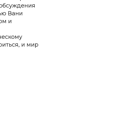
о обсуждения
ью Вани
ом и
ческому
риться, и мир