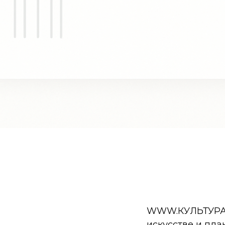
WWW.КУЛЬТУРА.РФ
искусстве и пла