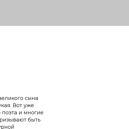
великого сына
кая. Вот уже
 поэта и многие
 призывают быть
урной