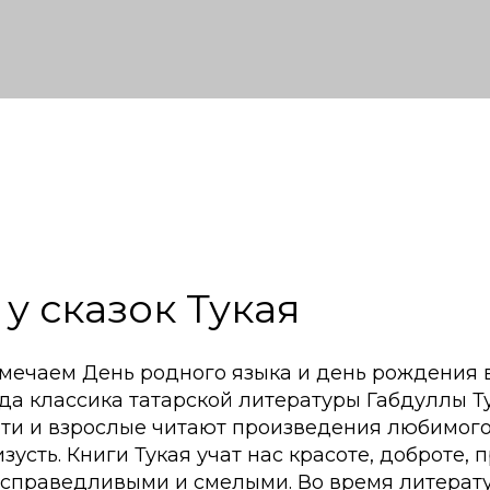
 у сказок Тукая
тмечаем День родного языка и день рождения 
да классика татарской литературы Габдуллы Ту
ети и взрослые читают произведения любимого
изусть. Книги Тукая учат нас красоте, доброте,
справедливыми и смелыми. Во время литерат