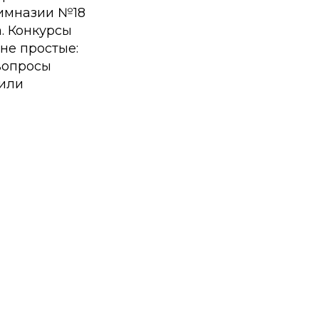
 гимназии №18
. Конкурсы
не простые:
 вопросы
чили