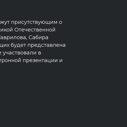
ажут присутствующим о
ликой Отечественной
Гаврилова, Сабира
щих будет представлена
 участвовали в
ктронной презентации и