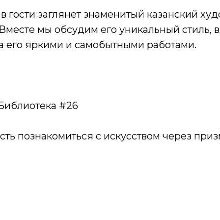
 в гости заглянет знаменитый казанский ху
есте мы обсудим его уникальный стиль, вд
 за его яркими и самобытными работами.
 Библиотека #26
сть познакомиться с искусством через при