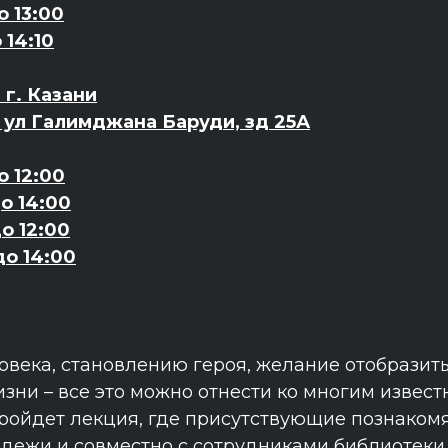
о 13:00
 14:10
г. Казани
, ул Галимджана Баруди, зд 25А
о 12:00
до 14:00
до 12:00
до 14:00
овека, становлению героя, желание отобразить
зни – все это можно отнести ко многим извес
пройдет лекция, где присутствующие познаком
дежи и совместно с сотрудниками библиотеки