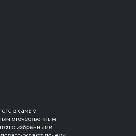
 его в самые
тным отечественным
ятся с избранными
 порассуждают почему